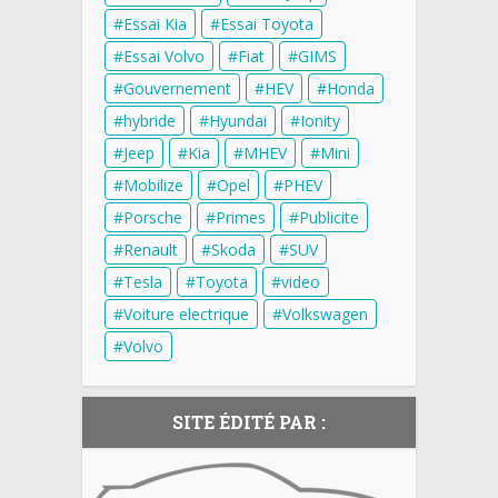
Essai Kia
Essai Toyota
Essai Volvo
Fiat
GIMS
Gouvernement
HEV
Honda
hybride
Hyundai
Ionity
Jeep
Kia
MHEV
Mini
Mobilize
Opel
PHEV
Porsche
Primes
Publicite
Renault
Skoda
SUV
Tesla
Toyota
video
Voiture electrique
Volkswagen
Volvo
SITE ÉDITÉ PAR :