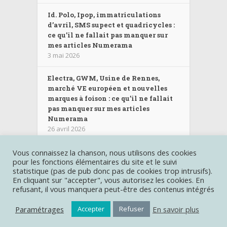
Id. Polo, Ipop, immatriculations
d’avril, SMS supect et quadricycles :
ce qu’il ne fallait pas manquer sur
mes articles Numerama
3 mai 2026
Electra, GWM, Usine de Rennes,
marché VE européen et nouvelles
marques à foison : ce qu’il ne fallait
pas manquer sur mes articles
Numerama
26 avril 2026
Vous connaissez la chanson, nous utilisons des cookies
pour les fonctions élémentaires du site et le suivi
Les autres sites :
Miss280ch.com
|
Deroutante-Sigma.fr
|
statistique (pas de pub donc pas de cookies trop intrusifs).
Castinghotels.fr
| Création graphique et gestion du contenu
En cliquant sur "accepter", vous autorisez les cookies. En
Raphaelle Baut
refusant, il vous manquera peut-être des contenus intégrés
Copyright © Miss-kW.com |
Mentions légales
|
Politique de
confidentialité
Paramétrages
En savoir plus
Accepter
Refuser