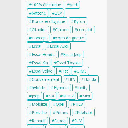
100% électrique
Audi
batterie
BEV
Bonus écologique
Byton
Citadine
Citroen
complot
Concept
coup de gueule
Essai
Essai Audi
Essai Honda
Essai Jeep
Essai Kia
Essai Toyota
Essai Volvo
Fiat
GIMS
Gouvernement
HEV
Honda
hybride
Hyundai
Ionity
Jeep
Kia
MHEV
Mini
Mobilize
Opel
PHEV
Porsche
Primes
Publicite
Renault
Skoda
SUV