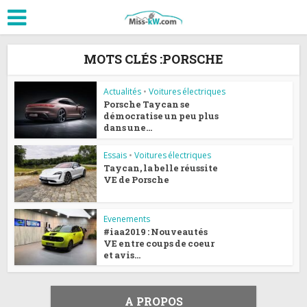
MOTS CLÉS :PORSCHE
Actualités
•
Voitures électriques
Porsche Taycan se
démocratise un peu plus
dans une...
Essais
•
Voitures électriques
Taycan, la belle réussite
VE de Porsche
Evenements
#iaa2019 : Nouveautés
VE entre coups de coeur
et avis...
A PROPOS