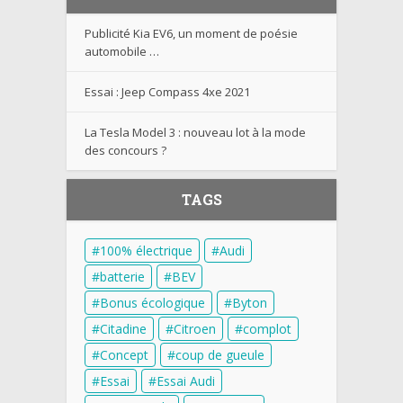
Publicité Kia EV6, un moment de poésie
automobile …
Essai : Jeep Compass 4xe 2021
La Tesla Model 3 : nouveau lot à la mode
des concours ?
TAGS
100% électrique
Audi
batterie
BEV
Bonus écologique
Byton
Citadine
Citroen
complot
Concept
coup de gueule
Essai
Essai Audi