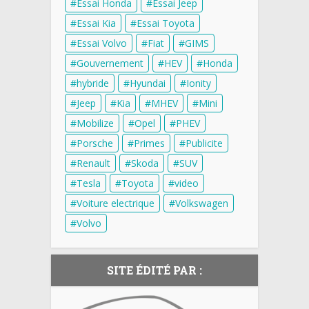
Essai Honda
Essai Jeep
Essai Kia
Essai Toyota
Essai Volvo
Fiat
GIMS
Gouvernement
HEV
Honda
hybride
Hyundai
Ionity
Jeep
Kia
MHEV
Mini
Mobilize
Opel
PHEV
Porsche
Primes
Publicite
Renault
Skoda
SUV
Tesla
Toyota
video
Voiture electrique
Volkswagen
Volvo
SITE ÉDITÉ PAR :