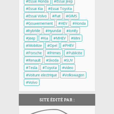
Essai Honda
Essai Jeep
Essai Kia
Essai Toyota
Essai Volvo
Fiat
GIMS
Gouvernement
HEV
Honda
hybride
Hyundai
Ionity
Jeep
Kia
MHEV
Mini
Mobilize
Opel
PHEV
Porsche
Primes
Publicite
Renault
Skoda
SUV
Tesla
Toyota
video
Voiture electrique
Volkswagen
Volvo
SITE ÉDITÉ PAR :