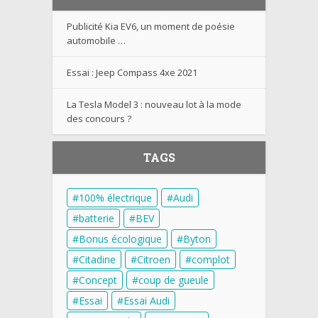
Publicité Kia EV6, un moment de poésie
automobile …
Essai : Jeep Compass 4xe 2021
La Tesla Model 3 : nouveau lot à la mode
des concours ?
TAGS
100% électrique
Audi
batterie
BEV
Bonus écologique
Byton
Citadine
Citroen
complot
Concept
coup de gueule
Essai
Essai Audi