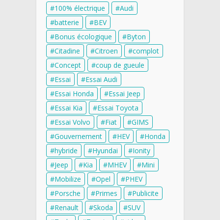
100% électrique
Audi
batterie
BEV
Bonus écologique
Byton
Citadine
Citroen
complot
Concept
coup de gueule
Essai
Essai Audi
Essai Honda
Essai Jeep
Essai Kia
Essai Toyota
Essai Volvo
Fiat
GIMS
Gouvernement
HEV
Honda
hybride
Hyundai
Ionity
Jeep
Kia
MHEV
Mini
Mobilize
Opel
PHEV
Porsche
Primes
Publicite
Renault
Skoda
SUV