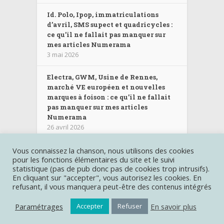
Id. Polo, Ipop, immatriculations
d’avril, SMS supect et quadricycles :
ce qu’il ne fallait pas manquer sur
mes articles Numerama
3 mai 2026
Electra, GWM, Usine de Rennes,
marché VE européen et nouvelles
marques à foison : ce qu’il ne fallait
pas manquer sur mes articles
Numerama
26 avril 2026
Vous connaissez la chanson, nous utilisons des cookies
pour les fonctions élémentaires du site et le suivi
Les autres sites :
Miss280ch.com
|
Deroutante-Sigma.fr
|
statistique (pas de pub donc pas de cookies trop intrusifs).
Castinghotels.fr
| Création graphique et gestion du contenu
En cliquant sur "accepter", vous autorisez les cookies. En
Raphaelle Baut
refusant, il vous manquera peut-être des contenus intégrés
Copyright © Miss-kW.com |
Mentions légales
|
Politique de
confidentialité
Paramétrages
En savoir plus
Accepter
Refuser