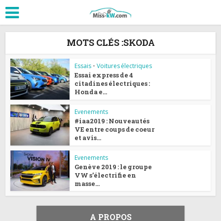
MOTS CLÉS :SKODA
Essais
•
Voitures électriques
Essai express de 4
citadines électriques :
Honda e...
Evenements
#iaa2019 : Nouveautés
VE entre coups de coeur
et avis...
Evenements
Genève 2019 : le groupe
VW s’électrifie en
masse...
A PROPOS