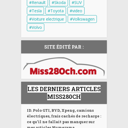
Renault
Skoda
SUV
Tesla
Toyota
video
Voiture electrique
Volkswagen
Volvo
SITE ÉDITÉ PAR :
LES DERNIERS ARTICLES
MISS280CH
ID. Polo GTI, BYD, Xpeng, camions
électriques, frais cachés de recharge :
ce qu’il ne fallait pas manquer sur
mes articles Numerama