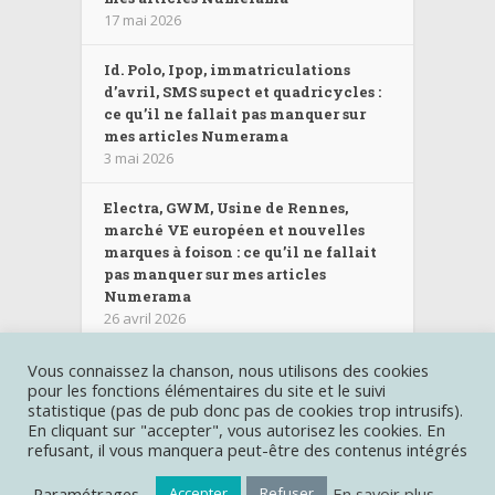
17 mai 2026
Id. Polo, Ipop, immatriculations
d’avril, SMS supect et quadricycles :
ce qu’il ne fallait pas manquer sur
mes articles Numerama
3 mai 2026
Electra, GWM, Usine de Rennes,
marché VE européen et nouvelles
marques à foison : ce qu’il ne fallait
pas manquer sur mes articles
Numerama
26 avril 2026
Vous connaissez la chanson, nous utilisons des cookies
pour les fonctions élémentaires du site et le suivi
Les autres sites :
Miss280ch.com
|
Deroutante-Sigma.fr
|
statistique (pas de pub donc pas de cookies trop intrusifs).
Castinghotels.fr
| Création graphique et gestion du contenu
En cliquant sur "accepter", vous autorisez les cookies. En
Raphaelle Baut
refusant, il vous manquera peut-être des contenus intégrés
Copyright © Miss-kW.com |
Mentions légales
|
Politique de
confidentialité
Paramétrages
En savoir plus
Accepter
Refuser