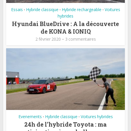
Essais
Hybride classique
Hybride rechargeable
Voitures
•
•
•
hybrides
Hyundai BlueDrive : A la découverte
de KONA & IONIQ
2 février 2020
3 commentaires
Evenements
Hybride classique
Voitures hybrides
•
•
24h de l’hybride Toyota : ma