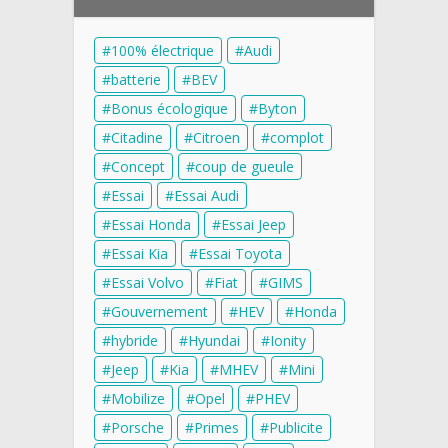
100% électrique
Audi
batterie
BEV
Bonus écologique
Byton
Citadine
Citroen
complot
Concept
coup de gueule
Essai
Essai Audi
Essai Honda
Essai Jeep
Essai Kia
Essai Toyota
Essai Volvo
Fiat
GIMS
Gouvernement
HEV
Honda
hybride
Hyundai
Ionity
Jeep
Kia
MHEV
Mini
Mobilize
Opel
PHEV
Porsche
Primes
Publicite