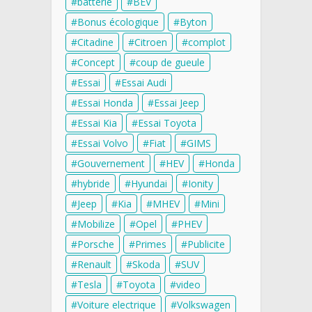
batterie
BEV
Bonus écologique
Byton
Citadine
Citroen
complot
Concept
coup de gueule
Essai
Essai Audi
Essai Honda
Essai Jeep
Essai Kia
Essai Toyota
Essai Volvo
Fiat
GIMS
Gouvernement
HEV
Honda
hybride
Hyundai
Ionity
Jeep
Kia
MHEV
Mini
Mobilize
Opel
PHEV
Porsche
Primes
Publicite
Renault
Skoda
SUV
Tesla
Toyota
video
Voiture electrique
Volkswagen