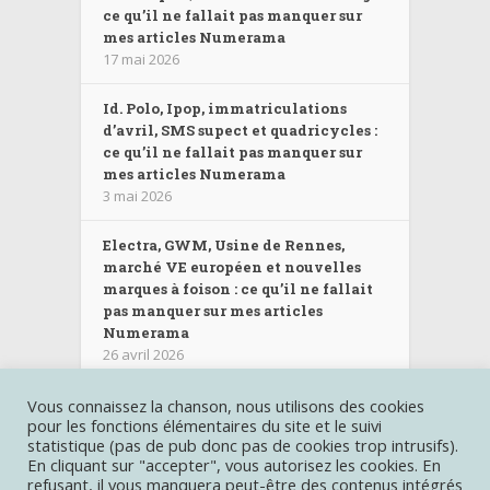
ce qu’il ne fallait pas manquer sur
mes articles Numerama
17 mai 2026
Id. Polo, Ipop, immatriculations
d’avril, SMS supect et quadricycles :
ce qu’il ne fallait pas manquer sur
mes articles Numerama
3 mai 2026
Electra, GWM, Usine de Rennes,
marché VE européen et nouvelles
marques à foison : ce qu’il ne fallait
pas manquer sur mes articles
Numerama
26 avril 2026
Vous connaissez la chanson, nous utilisons des cookies
pour les fonctions élémentaires du site et le suivi
Les autres sites :
Miss280ch.com
|
Deroutante-Sigma.fr
|
statistique (pas de pub donc pas de cookies trop intrusifs).
Castinghotels.fr
| Création graphique et gestion du contenu
En cliquant sur "accepter", vous autorisez les cookies. En
Raphaelle Baut
refusant, il vous manquera peut-être des contenus intégrés