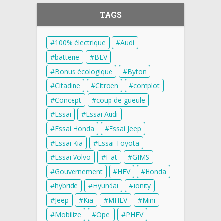
TAGS
100% électrique
Audi
batterie
BEV
Bonus écologique
Byton
Citadine
Citroen
complot
Concept
coup de gueule
Essai
Essai Audi
Essai Honda
Essai Jeep
Essai Kia
Essai Toyota
Essai Volvo
Fiat
GIMS
Gouvernement
HEV
Honda
hybride
Hyundai
Ionity
Jeep
Kia
MHEV
Mini
Mobilize
Opel
PHEV