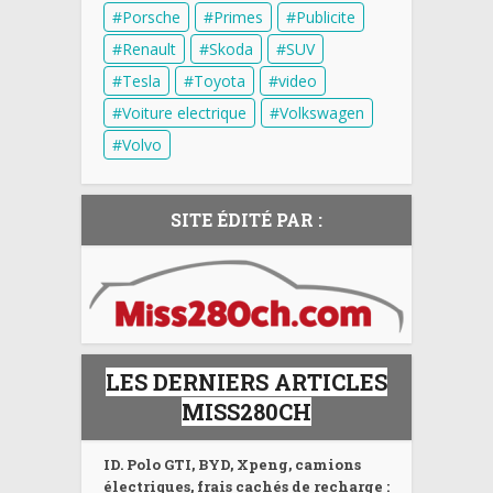
Porsche
Primes
Publicite
Renault
Skoda
SUV
Tesla
Toyota
video
Voiture electrique
Volkswagen
Volvo
SITE ÉDITÉ PAR :
LES DERNIERS ARTICLES
MISS280CH
ID. Polo GTI, BYD, Xpeng, camions
électriques, frais cachés de recharge :