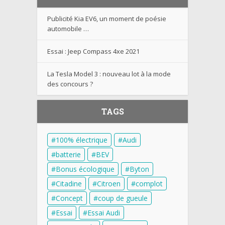
Publicité Kia EV6, un moment de poésie
automobile …
Essai : Jeep Compass 4xe 2021
La Tesla Model 3 : nouveau lot à la mode
des concours ?
TAGS
100% électrique
Audi
batterie
BEV
Bonus écologique
Byton
Citadine
Citroen
complot
Concept
coup de gueule
Essai
Essai Audi