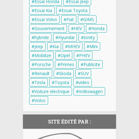
Essai Honda
Essai Jeep
Essai Kia
Essai Toyota
Essai Volvo
Fiat
GIMS
Gouvernement
HEV
Honda
hybride
Hyundai
Ionity
Jeep
Kia
MHEV
Mini
Mobilize
Opel
PHEV
Porsche
Primes
Publicite
Renault
Skoda
SUV
Tesla
Toyota
video
Voiture electrique
Volkswagen
Volvo
SITE ÉDITÉ PAR :