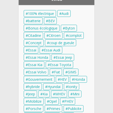
100% électrique
Audi
batterie
BEV
Bonus écologique
Byton
Citadine
Citroen
complot
Concept
coup de gueule
Essai
Essai Audi
Essai Honda
Essai Jeep
Essai Kia
Essai Toyota
Essai Volvo
Fiat
GIMS
Gouvernement
HEV
Honda
hybride
Hyundai
Ionity
Jeep
Kia
MHEV
Mini
Mobilize
Opel
PHEV
Porsche
Primes
Publicite