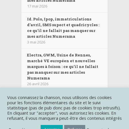
mes articles Numerama
17 mai 2026
Id. Polo, Ipop, immatriculations
d’avril, SMS supect et quadricycles :
ce qu’il ne fallait pas manquer sur
mes articles Numerama
3 mai 2026
Electra, GWM, Usine de Rennes,
marché VE européen et nouvelles
marques à foison : ce qu’il ne fallait
pas manquer sur mes articles
Numerama
26 avril 2026
Vous connaissez la chanson, nous utilisons des cookies
pour les fonctions élémentaires du site et le suivi
Les autres sites :
Miss280ch.com
|
Deroutante-Sigma.fr
|
statistique (pas de pub donc pas de cookies trop intrusifs).
Castinghotels.fr
| Création graphique et gestion du contenu
En cliquant sur "accepter", vous autorisez les cookies. En
Raphaelle Baut
refusant, il vous manquera peut-être des contenus intégrés
Copyright © Miss-kW.com |
Mentions légales
|
Politique de
confidentialité