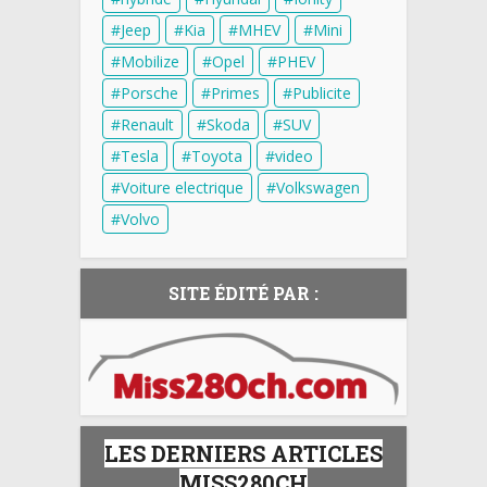
Jeep
Kia
MHEV
Mini
Mobilize
Opel
PHEV
Porsche
Primes
Publicite
Renault
Skoda
SUV
Tesla
Toyota
video
Voiture electrique
Volkswagen
Volvo
SITE ÉDITÉ PAR :
LES DERNIERS ARTICLES
MISS280CH