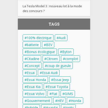
La Tesla Model 3 : nouveau lot à la mode
des concours ?
TAGS
100% électrique
Audi
batterie
BEV
Bonus écologique
Byton
Citadine
Citroen
complot
Concept
coup de gueule
Essai
Essai Audi
Essai Honda
Essai Jeep
Essai Kia
Essai Toyota
Essai Volvo
Fiat
GIMS
Gouvernement
HEV
Honda
hybride
Hyundai
Ionity