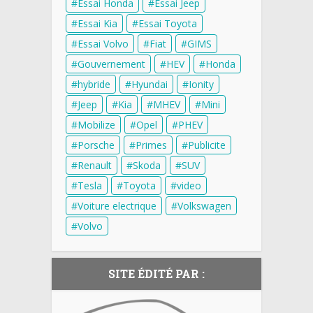
Essai Honda
Essai Jeep
Essai Kia
Essai Toyota
Essai Volvo
Fiat
GIMS
Gouvernement
HEV
Honda
hybride
Hyundai
Ionity
Jeep
Kia
MHEV
Mini
Mobilize
Opel
PHEV
Porsche
Primes
Publicite
Renault
Skoda
SUV
Tesla
Toyota
video
Voiture electrique
Volkswagen
Volvo
SITE ÉDITÉ PAR :