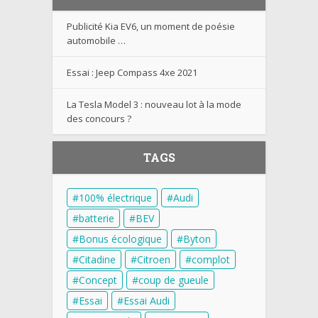
Publicité Kia EV6, un moment de poésie
automobile …
Essai : Jeep Compass 4xe 2021
La Tesla Model 3 : nouveau lot à la mode
des concours ?
TAGS
100% électrique
Audi
batterie
BEV
Bonus écologique
Byton
Citadine
Citroen
complot
Concept
coup de gueule
Essai
Essai Audi